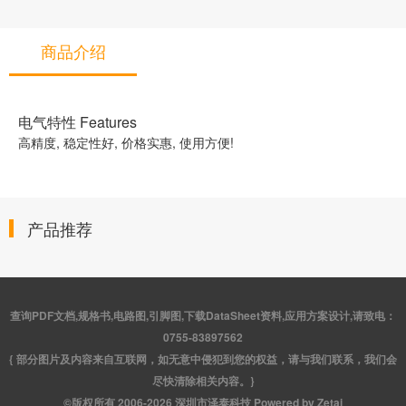
商品介绍
电气特性 Features
高精度, 稳定性好, 价格实惠, 使用方便!
产品推荐
查询PDF文档,规格书,电路图,引脚图,下载DataSheet资料,应用方案设计,请致电：
0755-83897562
{ 部分图片及内容来自互联网，如无意中侵犯到您的权益，请与我们联系，我们会
尽快清除相关内容。}
©版权所有 2006-2026 深圳市泽泰科技 Powered by Zetai