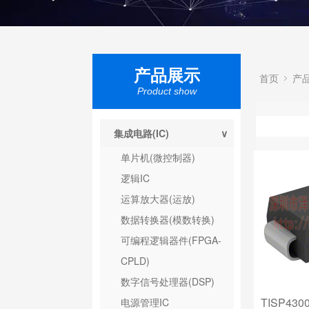
产品展示
首页
产
Product show
集成电路(IC)
∨
单片机(微控制器)
逻辑IC
运算放大器(运放)
数据转换器(模数转换)
可编程逻辑器件(FPGA-
CPLD)
数字信号处理器(DSP)
TISP430
电源管理IC