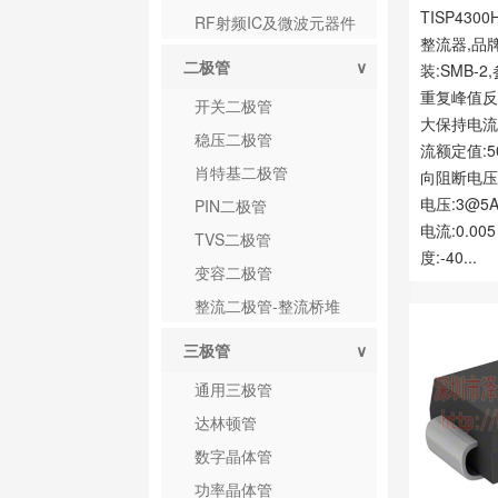
TISP430
RF射频IC及微波元器件
整流器,品牌:
二极管
∨
装:SMB-2
重复峰值反向
开关二极管
大保持电流:
稳压二极管
流额定值:5
肖特基二极管
向阻断电压:
电压:3@5
PIN二极管
电流:0.00
TVS二极管
度:-40...
变容二极管
整流二极管-整流桥堆
三极管
∨
通用三极管
达林顿管
数字晶体管
功率晶体管