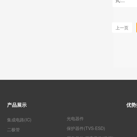
式:...
上一页
产品展示
优势
光电器件
集成电路(IC)
保护器件(TVS-ESD)
二极管