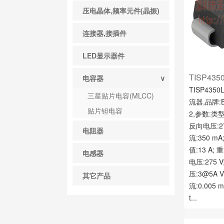
压电晶体,频率元件(晶振)
连接器,接插件
LED显示器件
TISP435
电容器
∨
TISP435
三星贴片电容(MLCC)
流器,品牌:B
贴片钽电容
2,参数:类型
反向电压:2
电阻器
流:350 m
值:13 A
电感器
电压:275 
压:3@5A
其它产品
流:0.005 
t...