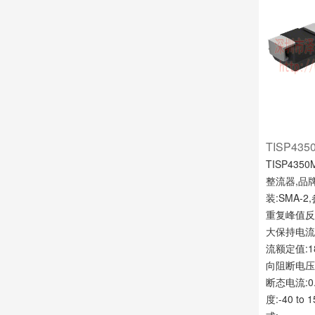
TISP435
TISP435
整流器,品牌:
装:SMA-2
重复峰值反向
大保持电流:
流额定值:1
向阻断电压:
断态电流:0.
度:-40 to