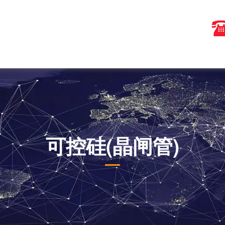
可控硅(晶闸管)