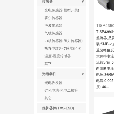
传感器
∨
光电传感器(槽型开关)
霍尔传感器
TISP435
声波传感器
TISP435
气敏传感器
整流器,品牌:
力敏传感器(压力传感器)
装:SMB-2
热释电红外传感器(PIR)
重复峰值反向
温度-湿度传感器
大保持电流:
流额定值:5
其它
向阻断电压:
光电器件
∨
电压:3@5
电流:0.00
光电收发器
度:-40...
硅光电池-光电二极管
其它
保护器件(TVS-ESD)