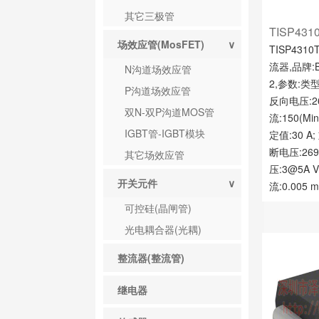
其它三极管
TISP431
场效应管(MosFET)
∨
TISP431
流器,品牌:B
N沟道场效应管
2,参数:类型
P沟道场效应管
反向电压:2
双N-双P沟道MOS管
流:150(M
IGBT管-IGBT模块
定值:30 
断电压:269
其它场效应管
压:3@5A
开关元件
∨
流:0.005 
可控硅(晶闸管)
光电耦合器(光耦)
整流器(整流管)
继电器