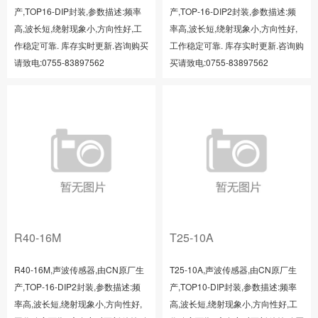
产,TOP16-DIP封装,参数描述:频率
产,TOP-16-DIP2封装,参数描述:频
高,波长短,绕射现象小,方向性好,工
率高,波长短,绕射现象小,方向性好,
作稳定可靠. 库存实时更新.咨询购买
工作稳定可靠. 库存实时更新.咨询购
请致电:0755-83897562
买请致电:0755-83897562
R40-16M
T25-10A
R40-16M,声波传感器,由CN原厂生
T25-10A,声波传感器,由CN原厂生
产,TOP-16-DIP2封装,参数描述:频
产,TOP10-DIP封装,参数描述:频率
率高,波长短,绕射现象小,方向性好,
高,波长短,绕射现象小,方向性好,工