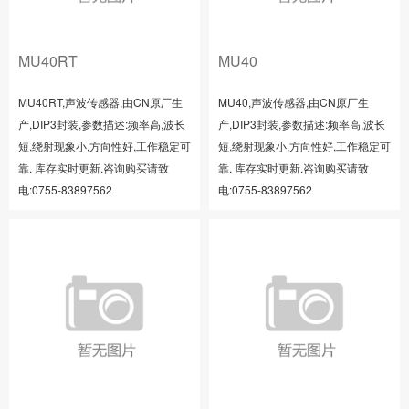
MU40RT
MU40
MU40RT,声波传感器,由CN原厂生
MU40,声波传感器,由CN原厂生
产,DIP3封装,参数描述:频率高,波长
产,DIP3封装,参数描述:频率高,波长
短,绕射现象小,方向性好,工作稳定可
短,绕射现象小,方向性好,工作稳定可
靠. 库存实时更新.咨询购买请致
靠. 库存实时更新.咨询购买请致
电:0755-83897562
电:0755-83897562