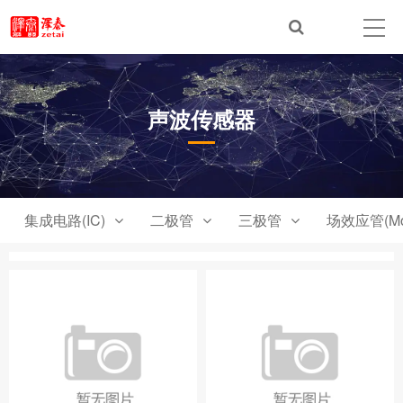
声波传感器
集成电路(IC)
二极管
三极管
场效应管(Mo