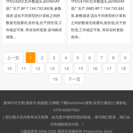
TFDU4203,红外数据头,由VISHAY
TFDU4100,红外数据头,由VISHAY
原厂生产,8P 7.1X4.7X2.8封装,参数
原厂生产,SMD-8P 7.1X4.7X2.8封
描述:适合不同类型的计算机之间的
装,参数描述:适合不同类型的计算机
数据无线通讯,造价低,抗干扰性强,工
之间的数据无线通讯,造价低,抗干扰
作稳定可靠. 库存实时更新.咨询购买
性强,工作稳定可靠. 库存实时更新.
请致...
咨询...
上一页
1
2
3
4
5
6
7
8
9
10
11
12
13
14
15
16
17
18
19
下一页
查询PDF文档,规格书,电路图,引脚图,下载DataSheet资料,应用方案设计,请致电：
0755-83897562
{ 部分图片及内容来自互联网，如无意中侵犯到您的权益，请与我们联系，我们会
尽快清除相关内容。}
©版权所有 2006-2026 深圳市泽泰科技 Powered by Zetai