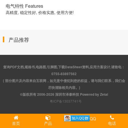
电气特性 Features
高精度, 稳定性好, 价格实惠, 使用方便!
产品推荐
查询PDF文档,规格书,电路图,引脚图,下载DataSheet资料,应用方案设计,请致电：
0755-83897562
{ 部分图片及内容来自互联网，如无意中侵犯到您的权益，请与我们联系，我们会
尽快清除相关内容。}
©版权所有 2006-2026 深圳市泽泰科技 Powered by Zetai
粤ICP备13037741号
QQ
首页
产品
电话