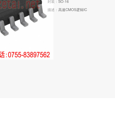
封装：
SO-16
描述：
高速CMOS逻辑IC