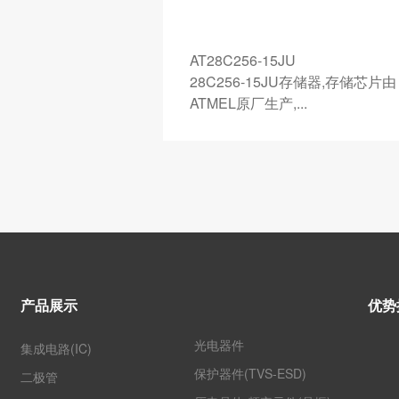
JC
AT28C256-15JU
JC存储器,存储芯片由
28C256-15JU存储器,存储芯片由
.
ATMEL原厂生产,...
产品展示
优势
光电器件
集成电路(IC)
保护器件(TVS-ESD)
二极管