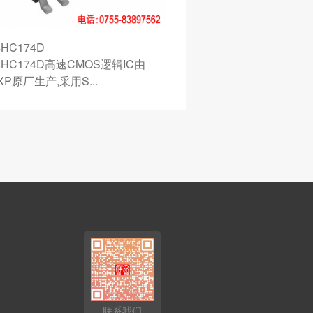
4HC174D
ATMEGA324PA-A
4HC174D高速CMOS逻辑IC由
ATMEGA324PA
XP原厂生产,采用S...
器由ATMEL原厂...
联系我们