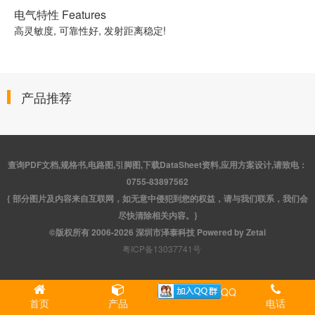
电气特性 Features
高灵敏度, 可靠性好, 发射距离稳定!
产品推荐
查询PDF文档,规格书,电路图,引脚图,下载DataSheet资料,应用方案设计,请致电：
0755-83897562
{ 部分图片及内容来自互联网，如无意中侵犯到您的权益，请与我们联系，我们会
尽快清除相关内容。}
©版权所有 2006-2026 深圳市泽泰科技 Powered by Zetai
粤ICP备13037741号
QQ
首页
产品
电话