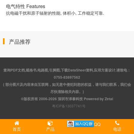
电气特性 Features
抗电磁干扰和原子辐射的性能, 体积小, 工作稳定可靠.
产品推荐
查询PDF文档,规格书,电路图,引脚图,下载DataSheet资料,应用方案设计,请致电：
0755-83897562
{ 部分图片及内容来自互联网，如无意中侵犯到您的权益，请与我们联系，我们会
尽快清除相关内容。}
©版权所有 2006-2026 深圳市泽泰科技 Powered by Zetai
粤ICP备13037741号
QQ
首页
产品
电话