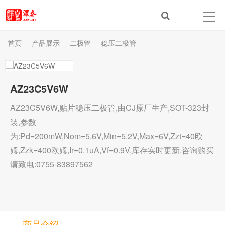
首页
产品展示
二极管
稳压二极管
AZ23C5V6W
AZ23C5V6W,贴片稳压二极管,由CJ原厂生产,SOT-323封
装,参数
为:Pd=200mW,Nom=5.6V,Min=5.2V,Max=6V,Zzt=40欧
姆,Zzk=400欧姆,Ir=0.1uA,Vf=0.9V,库存实时更新.咨询购买
请致电:0755-83897562
商品介绍