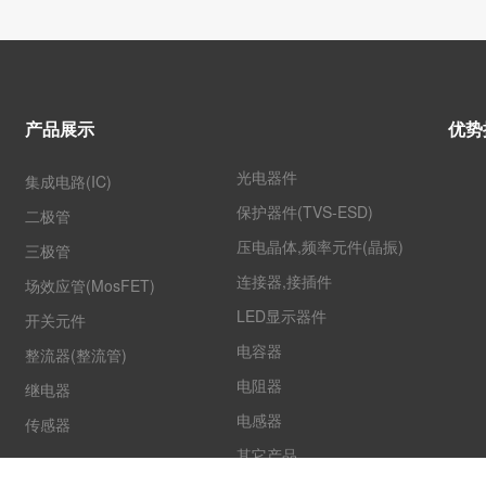
产品展示
优势
光电器件
集成电路(IC)
保护器件(TVS-ESD)
二极管
压电晶体,频率元件(晶振)
三极管
连接器,接插件
场效应管(MosFET)
LED显示器件
开关元件
电容器
整流器(整流管)
电阻器
继电器
电感器
传感器
其它产品