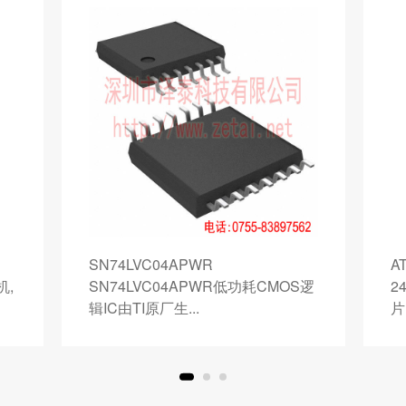
SN74LVC04APWR
A
机,
SN74LVC04APWR低功耗CMOS逻
2
辑IC由TI原厂生...
片