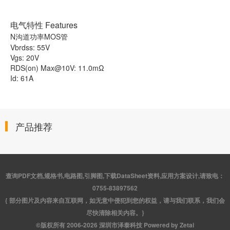
电气特性 Features
N沟道功率MOS管
Vbrdss: 55V
Vgs: 20V
RDS(on) Max@10V: 11.0mΩ
Id: 61A
产品推荐
查询PDF文档,规格书,电路图,引脚图,下载DataSheet资料,应用方案设计,请致电：
0755-83897562
{ 部分图片及内容来自互联网，如无意中侵犯到您的权益，请与我们联系，我们会
尽快清除相关内容。}
©版权所有 2006-2026 深圳市泽泰科技 Powered by Zetai