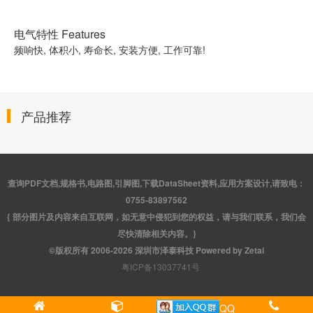
电气特性 Features
频响快, 体积小, 寿命长, 安装方便, 工作可靠!
产品推荐
查询PDF文档,规格书,电路图,引脚图,下载DataSheet资料,应用方案设计,请致电：
0755-83897562
{ 部分图片及内容来自互联网，如无意中侵犯到您的权益，请与我们联系，我们会
尽快清除相关内容。}
©版权所有 2006-2026 深圳市泽泰科技 Powered by Zetai
粤ICP备13037741号
QQ