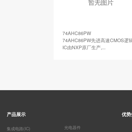
G
74AHC86PW
2G CMOS电路,数字
74AHC86PW先进高速CMOS逻
IC由NXP原厂生产,...
产品展示
优势
光电器件
集成电路(IC)