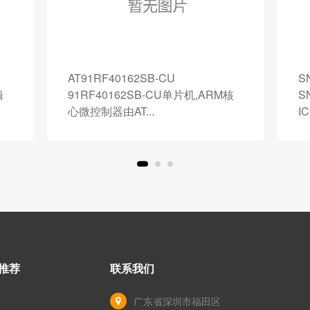
AT91RF40162SB-CU
S
辑
91RF40162SB-CU单片机,ARM核
S
心微控制器由AT...
I
推荐
联系我们
广东省深圳市福田区