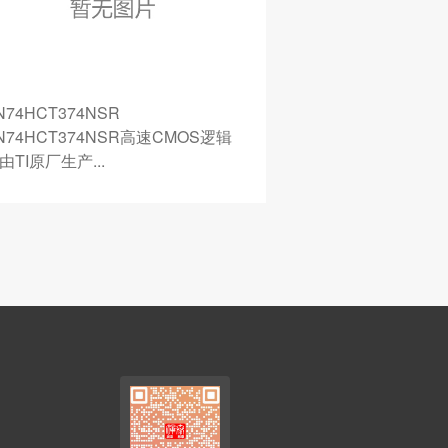
N74HCT374NSR
74HCT165D
N74HCT374NSR高速CMOS逻辑
74HCT165D高速
C由TI原厂生产...
NXP原厂生产,采用.